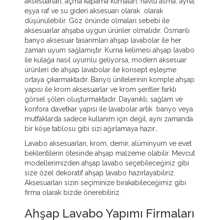
aksesuarları, açma kapama kurnaları, havlu asma, ayna,
eşya raf ve su gideri aksesuarı olarak olarak
düşünülebilir. Göz önünde olmaları sebebi ile
aksesuarlar ahşaba uygun ürünler olmalıdır. Osmanlı
banyo aksesuar tasarımları ahşap lavabolar ile her
zaman uyum sağlamıştır. Kurna kelimesi ahşap lavabo
ile kulağa nasıl uyumlu geliyorsa, modern aksesuar
ürünleri de ahşap lavabolar ile konsept eşleşme
ortaya çıkarmaktadır. Banyo ünitelerinin komple ahşap
yapısı ile krom aksesuarlar ve krom şeritler farklı
görsel şölen oluşturmaktadır. Dayanıklı, sağlam ve
konfora davetkar yapısı ile lavabolar artık banyo veya
mutfaklarda sadece kullanım için değil, aynı zamanda
bir köşe tablosu gibi sizi ağırlamaya hazır…
Lavabo aksesuarları, krom, demir, alüminyum ve evet
beklentilerin ötesinde ahşap malzeme olabilir. Mevcut
modellerimizden ahşap lavabo seçebileceğiniz gibi
size özel dekoratif ahşap lavabo hazırlayabiliriz.
Aksesuarları sizin seçiminize bırakabileceğimiz gibi
firma olarak bizde önerebiliriz.
Ahşap Lavabo Yapımı Firmaları