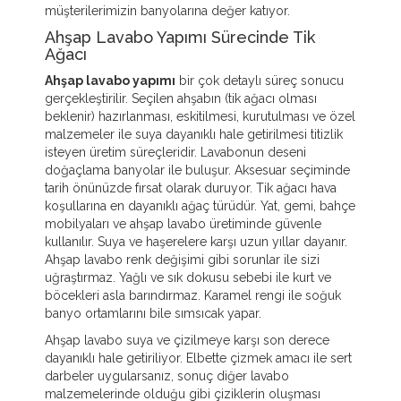
müşterilerimizin banyolarına değer katıyor.
Ahşap Lavabo Yapımı Sürecinde Tik
Ağacı
Ahşap lavabo yapımı
bir çok detaylı süreç sonucu
gerçekleştirilir. Seçilen ahşabın (tik ağacı olması
beklenir) hazırlanması, eskitilmesi, kurutulması ve özel
malzemeler ile suya dayanıklı hale getirilmesi titizlik
isteyen üretim süreçleridir. Lavabonun deseni
doğaçlama banyolar ile buluşur. Aksesuar seçiminde
tarih önünüzde fırsat olarak duruyor. Tik ağacı hava
koşullarına en dayanıklı ağaç türüdür. Yat, gemi, bahçe
mobilyaları ve ahşap lavabo üretiminde güvenle
kullanılır. Suya ve haşerelere karşı uzun yıllar dayanır.
Ahşap lavabo renk değişimi gibi sorunlar ile sizi
uğraştırmaz. Yağlı ve sık dokusu sebebi ile kurt ve
böcekleri asla barındırmaz. Karamel rengi ile soğuk
banyo ortamlarını bile sımsıcak yapar.
Ahşap lavabo suya ve çizilmeye karşı son derece
dayanıklı hale getiriliyor. Elbette çizmek amacı ile sert
darbeler uygularsanız, sonuç diğer lavabo
malzemelerinde olduğu gibi çiziklerin oluşması