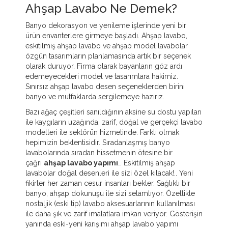
Ahşap Lavabo Ne Demek?
Banyo dekorasyon ve yenileme işlerinde yeni bir
ürün envanterlere girmeye başladı. Ahşap lavabo,
eskitilmiş ahşap lavabo ve ahşap model lavabolar
özgün tasarımların planlamasında artık bir seçenek
olarak duruyor. Firma olarak bayanların göz ardı
edemeyecekleri model ve tasarımlara hakimiz.
Sınırsız ahşap lavabo desen seçeneklerden birini
banyo ve mutfaklarda sergilemeye hazırız.
Bazı ağaç çeşitleri sanıldığının aksine su dostu yapıları
ile kaygıların uzağında, zarif, doğal ve gerçekçi lavabo
modelleri ile sektörün hizmetinde. Farklı olmak
hepimizin beklentisidir. Sıradanlaşmış banyo
lavabolarında sıradan hissetmenin ötesine bir
çağrı
ahşap lavabo yapımı
… Eskitilmiş ahşap
lavabolar doğal desenleri ile sizi özel kılacak!.. Yeni
fikirler her zaman cesur insanları bekler. Sağlıklı bir
banyo, ahşap dokunuşu ile sizi selamlıyor. Özellikle
nostaljik (eski tip) lavabo aksesuarlarının kullanılması
ile daha şık ve zarif imalatlara imkan veriyor. Gösterişin
yanında eski-yeni karışımı ahşap lavabo yapımı