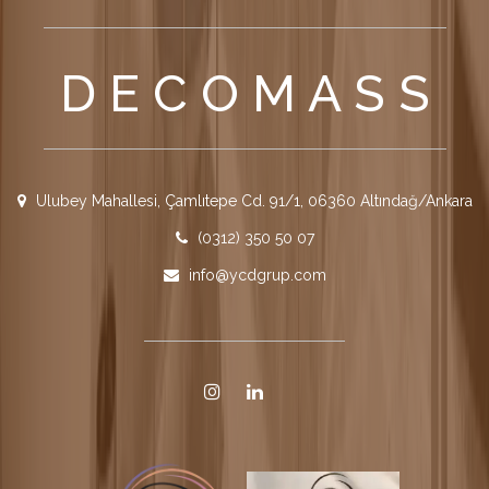
D E C O M A S S
Ulubey Mahallesi, Çamlıtepe Cd. 91/1, 06360 Altındağ/Ankara
(0312) 350 50 07
info@ycdgrup.com