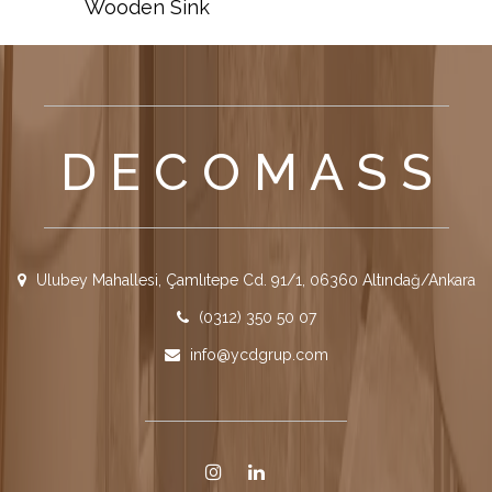
Wooden Sink
D E C O M A S S
Ulubey Mahallesi, Çamlıtepe Cd. 91/1, 06360 Altındağ/Ankara
(0312) 350 50 07
info@ycdgrup.com