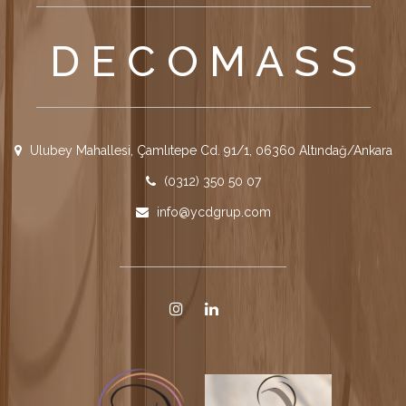
D E C O M A S S
Ulubey Mahallesi, Çamlıtepe Cd. 91/1, 06360 Altındağ/Ankara
(0312) 350 50 07
info@ycdgrup.com