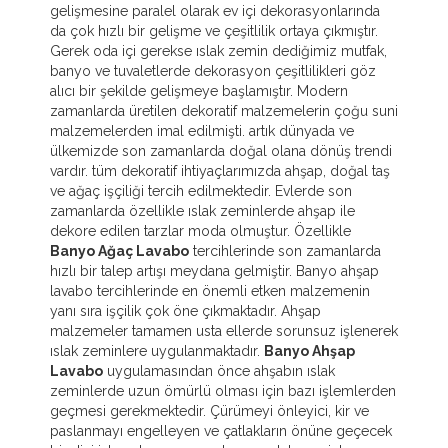
gelişmesine paralel olarak ev içi dekorasyonlarında
da çok hızlı bir gelişme ve çeşitlilik ortaya çıkmıştır.
Gerek oda içi gerekse ıslak zemin dediğimiz mutfak,
banyo ve tuvaletlerde dekorasyon çeşitlilikleri göz
alıcı bir şekilde gelişmeye başlamıştır. Modern
zamanlarda üretilen dekoratif malzemelerin çoğu suni
malzemelerden imal edilmişti. artık dünyada ve
ülkemizde son zamanlarda doğal olana dönüş trendi
vardır. tüm dekoratif ihtiyaçlarımızda ahşap, doğal taş
ve ağaç işçiliği tercih edilmektedir. Evlerde son
zamanlarda özellikle ıslak zeminlerde ahşap ile
dekore edilen tarzlar moda olmuştur. Özellikle
Banyo Ağaç Lavabo
tercihlerinde son zamanlarda
hızlı bir talep artışı meydana gelmiştir. Banyo ahşap
lavabo tercihlerinde en önemli etken malzemenin
yanı sıra işçilik çok öne çıkmaktadır. Ahşap
malzemeler tamamen usta ellerde sorunsuz işlenerek
ıslak zeminlere uygulanmaktadır.
Banyo Ahşap
Lavabo
uygulamasından önce ahşabın ıslak
zeminlerde uzun ömürlü olması için bazı işlemlerden
geçmesi gerekmektedir. Çürümeyi önleyici, kir ve
paslanmayı engelleyen ve çatlakların önüne geçecek