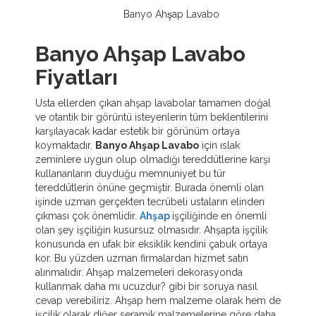
Banyo Ahşap Lavabo
Banyo Ahşap Lavabo
Fiyatları
Usta ellerden çıkan ahşap lavabolar tamamen doğal
ve otantik bir görüntü isteyenlerin tüm beklentilerini
karşılayacak kadar estetik bir görünüm ortaya
koymaktadır.
Banyo Ahşap Lavabo
için ıslak
zeminlere uygun olup olmadığı tereddütlerine karşı
kullananların duyduğu memnuniyet bu tür
tereddütlerin önüne geçmiştir. Burada önemli olan
işinde uzman gerçekten tecrübeli ustaların elinden
çıkması çok önemlidir.
Ahşap
işçiliğinde en önemli
olan şey işçiliğin kusursuz olmasıdır. Ahşapta işçilik
konusunda en ufak bir eksiklik kendini çabuk ortaya
kor. Bu yüzden uzman firmalardan hizmet satın
alınmalıdır. Ahşap malzemeleri dekorasyonda
kullanmak daha mı ucuzdur? gibi bir soruya nasıl
cevap verebiliriz. Ahşap hem malzeme olarak hem de
işçilik olarak diğer seramik malzemelerine göre daha