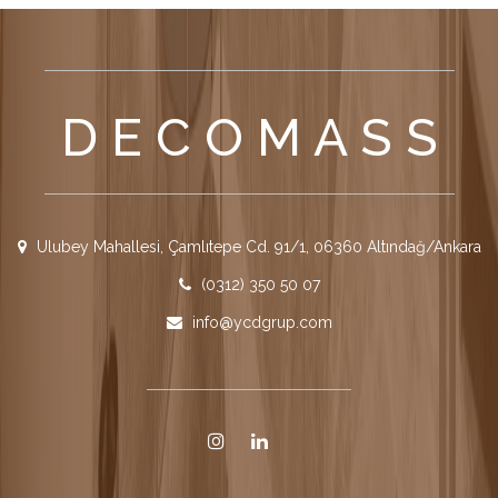
D E C O M A S S
Ulubey Mahallesi, Çamlıtepe Cd. 91/1, 06360 Altındağ/Ankara
(0312) 350 50 07
info@ycdgrup.com